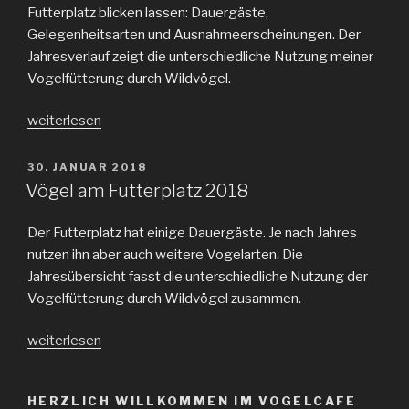
Futterplatz blicken lassen: Dauergäste,
Gelegenheitsarten und Ausnahmeerscheinungen. Der
Jahresverlauf zeigt die unterschiedliche Nutzung meiner
Vogelfütterung durch Wildvögel.
„Vögel
weiterlesen
am
Futterplatz
VERÖFFENTLICHT
30. JANUAR 2018
AM
2019“
Vögel am Futterplatz 2018
Der Futterplatz hat einige Dauergäste. Je nach Jahres
nutzen ihn aber auch weitere Vogelarten. Die
Jahresübersicht fasst die unterschiedliche Nutzung der
Vogelfütterung durch Wildvögel zusammen.
„Vögel
weiterlesen
am
Futterplatz
HERZLICH WILLKOMMEN IM VOGELCAFE
2018“