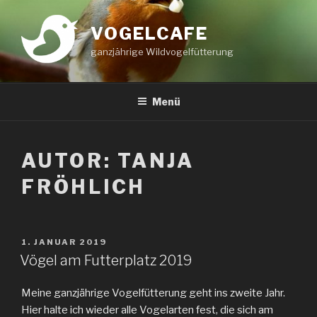
Zum
Inhalt
VOGELCAFE
springen
ganzjährige Wildvogelfütterung
Menü
AUTOR:
TANJA
FRÖHLICH
VERÖFFENTLICHT
1. JANUAR 2019
AM
Vögel am Futterplatz 2019
Meine ganzjährige Vogelfütterung geht ins zweite Jahr.
Hier halte ich wieder alle Vogelarten fest, die sich am