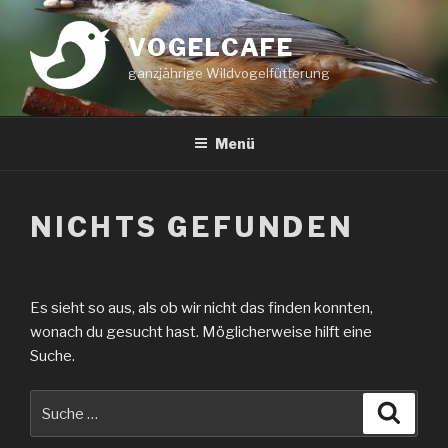
Zum
Inhalt
VOGELCAFE
springen
ganzjährige Wildvogelfütterung
Menü
NICHTS GEFUNDEN
Es sieht so aus, als ob wir nicht das finden konnten,
wonach du gesucht hast. Möglicherweise hilft eine
Suche.
Suche
Suche
nach: